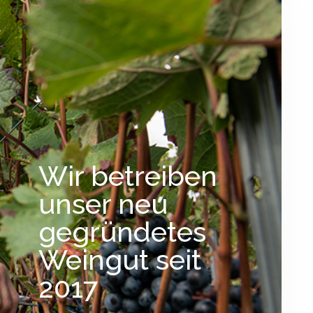
Wir betreiben
unser neu
gegründetes
Weingut seit
2017