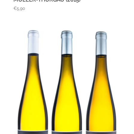
€
5,90