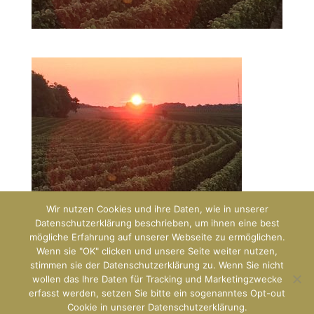
Wir nutzen Cookies und ihre Daten, wie in unserer
Datenschutzerklärung beschrieben, um ihnen eine best
mögliche Erfahrung auf unserer Webseite zu ermöglichen.
Wenn sie "OK" clicken und unsere Seite weiter nutzen,
stimmen sie der Datenschutzerklärung zu. Wenn Sie nicht
wollen das Ihre Daten für Tracking und Marketingzwecke
erfasst werden, setzen Sie bitte ein sogenanntes Opt-out
Designed by
Predict42 & GEOloVINO
Cookie in unserer Datenschutzerklärung.