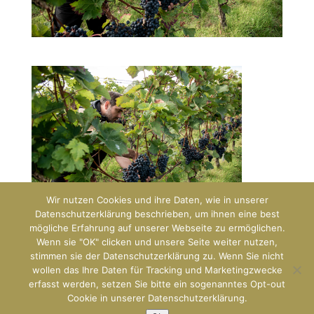
Wir nutzen Cookies und ihre Daten, wie in unserer
Datenschutzerklärung beschrieben, um ihnen eine best
mögliche Erfahrung auf unserer Webseite zu ermöglichen.
Wenn sie "OK" clicken und unsere Seite weiter nutzen,
stimmen sie der Datenschutzerklärung zu. Wenn Sie nicht
wollen das Ihre Daten für Tracking und Marketingzwecke
erfasst werden, setzen Sie bitte ein sogenanntes Opt-out
Designed by
Predict42 & GEOloVINO
Cookie in unserer Datenschutzerklärung.
Impressum & Datenschutz
und unsere