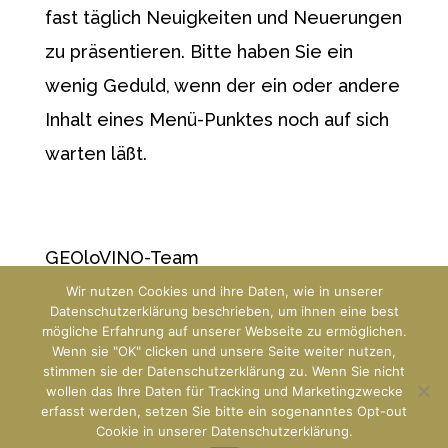
fast täglich Neuigkeiten und Neuerungen
zu präsentieren. Bitte haben Sie ein
wenig Geduld, wenn der ein oder andere
Inhalt eines Menü-Punktes noch auf sich
warten läßt.
GEOloVINO-Team
Wir nutzen Cookies und ihre Daten, wie in unserer
Datenschutzerklärung beschrieben, um ihnen eine best
mögliche Erfahrung auf unserer Webseite zu ermöglichen.
Wenn sie "OK" clicken und unsere Seite weiter nutzen,
stimmen sie der Datenschutzerklärung zu. Wenn Sie nicht
wollen das Ihre Daten für Tracking und Marketingzwecke
erfasst werden, setzen Sie bitte ein sogenanntes Opt-out
Designed by
Predict42 & GEOloVINO
Cookie in unserer Datenschutzerklärung.